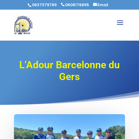
0637379789
0608176895
Email
L’Adour Barcelonne du
Gers