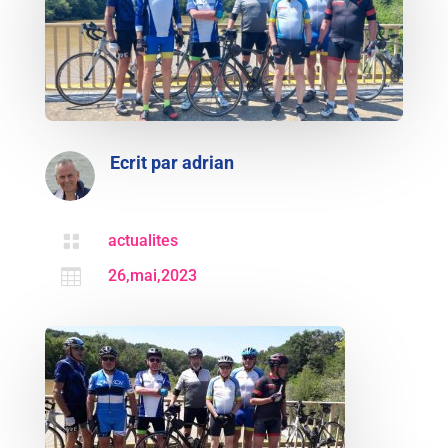
Ecrit par
adrian

actualites

26,mai,2023