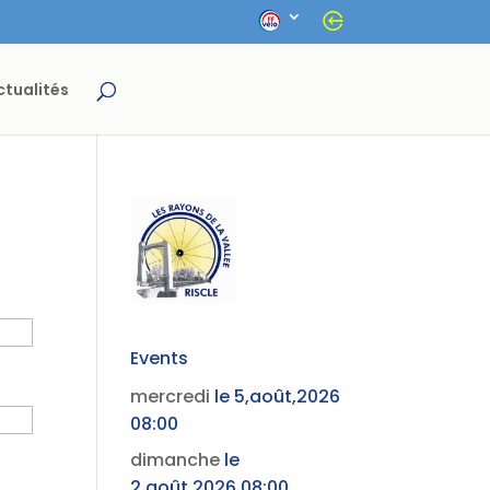
ctualités
Events
mercredi
le 5,août,2026
08:00
dimanche
le
2,août,2026 08:00