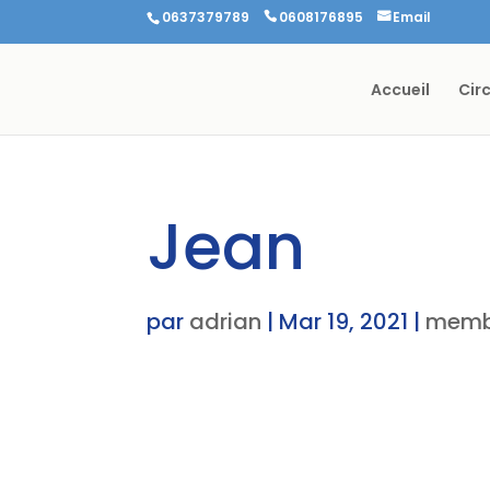
0637379789
0608176895
Email
Accueil
Cir
Jean
par
adrian
|
Mar 19, 2021
|
memb