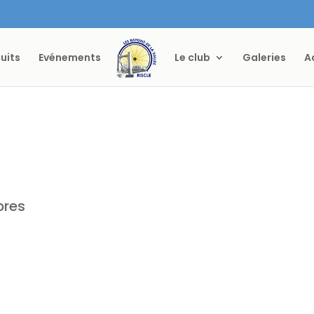
cuits
Evénements
Le club
Galeries
A
res