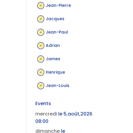
Jean-Pierre
Jacques
Jean-Paul
Adrian
James
Henrique
Jean-Louis
Events
mercredi
le 5,août,2026
08:00
dimanche
le