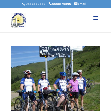
0637379789
0608176895
Email