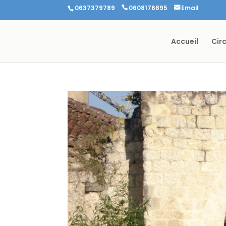
0637379789
0608176895
Email
Accueil
Cir