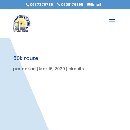
0637379789
0608176895
Email
50k route
par
adrian
|
Mar 16, 2020
|
circuits